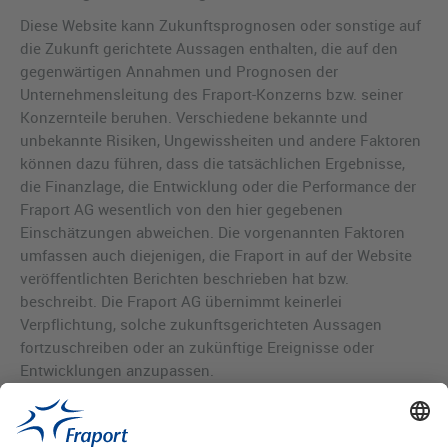
Diese Website kann Zukunftsprognosen oder sonstige auf
die Zukunft gerichtete Aussagen enthalten, die auf den
gegenwärtigen Annahmen und Prognosen der
Unternehmensleitung des Fraport-Konzerns bzw. seiner
Konzernteile beruhen. Verschiedene bekannte und
unbekannte Risiken, Ungewissheiten und andere Faktoren
können dazu führen, dass die tatsächlichen Ergebnisse,
die Finanzlage, die Entwicklung oder die Performance der
Fraport AG wesentlich von den hier gegebenen
Einschätzungen abweichen. Die vorgenannten Faktoren
umfassen auch diejenigen, die Fraport in auf der Website
veröffentlichten Berichten beschrieben hat bzw.
beschreibt. Die Fraport AG übernimmt keinerlei
Verpflichtung, solche zukunftsgerichteten Aussagen
fortzuschreiben oder an zukünftige Ereignisse oder
Entwicklungen anzupassen.