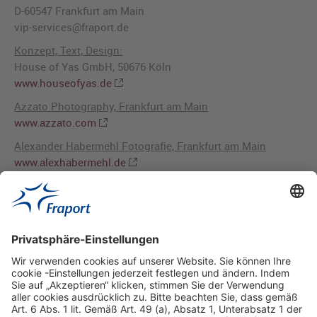
D-60547 Frankfurt am Main
vip-services@fraport.de
Konzept, Text, Design:
House of Yas GmbH, 50676 Köln
www.houseofyas.de
Azzato Photography, Frankfurt am Main
www.azzato.com
Alexander Habermehl Fotografie, Frankfurt am Main
www.alexhabermehl.de